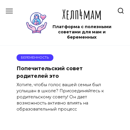
Перейти
Хелп4мам
к
содержанию
Платформа с полезными
советами для мам и
беременных
БЕРЕМЕННОСТЬ
Попечительский совет
родителей это
Хотите, чтобы голос вашей семьи был
услышан в школе? Присоединяйтесь к
родительскому совету! Он дает
возможность активно влиять на
образовательный процесс