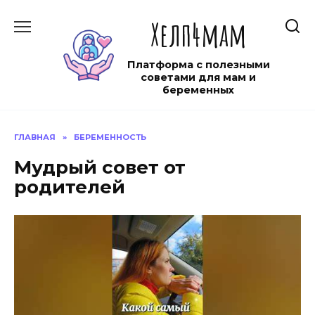
Перейти
Хелп4мам
к
содержанию
Платформа с полезными
советами для мам и
беременных
ГЛАВНАЯ
»
БЕРЕМЕННОСТЬ
Мудрый совет от
родителей