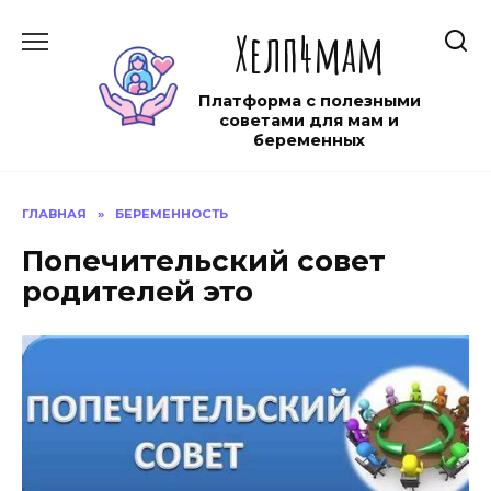
Перейти
Хелп4мам
к
содержанию
Платформа с полезными
советами для мам и
беременных
ГЛАВНАЯ
»
БЕРЕМЕННОСТЬ
Попечительский совет
родителей это