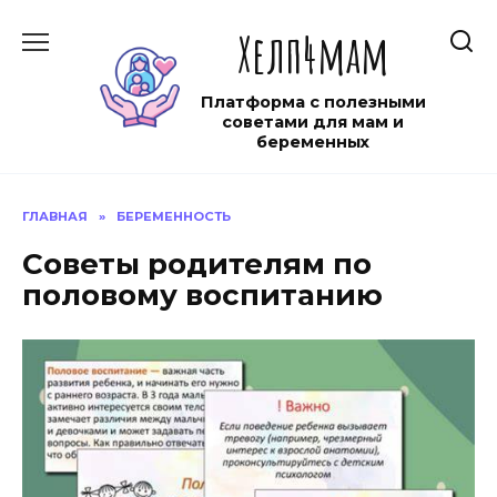
Перейти
Хелп4мам
к
содержанию
Платформа с полезными
советами для мам и
беременных
ГЛАВНАЯ
»
БЕРЕМЕННОСТЬ
Советы родителям по
половому воспитанию