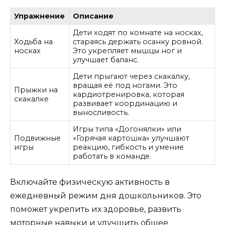
Упражнение
Описание
Дети ходят по комнате на носках,
Ходьба на
стараясь держать осанку ровной.
носках
Это укрепляет мышцы ног и
улучшает баланс.
Дети прыгают через скакалку,
вращая её под ногами. Это
Прыжки на
кардиотренировка, которая
скакалке
развивает координацию и
выносливость.
Игры типа «Догонялки» или
Подвижные
«Горячая картошка» улучшают
игры
реакцию, гибкость и умение
работать в команде.
Включайте физическую активность в
ежедневный режим дня дошкольников. Это
поможет укрепить их здоровье, развить
моторные навыки и улучшить общее