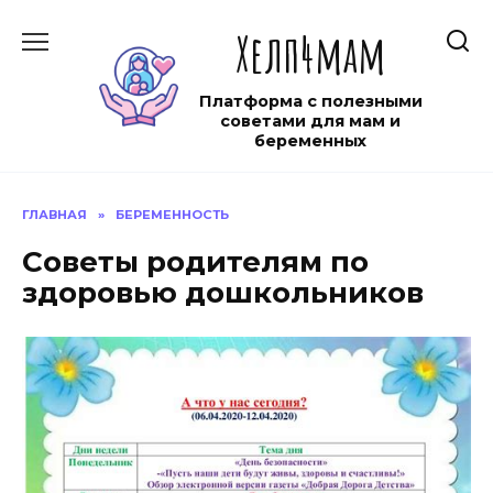
Перейти
Хелп4мам
к
содержанию
Платформа с полезными
советами для мам и
беременных
ГЛАВНАЯ
»
БЕРЕМЕННОСТЬ
Советы родителям по
здоровью дошкольников